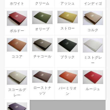
クリーム
アッシュ
ホワイト
インディゴ
ストロー
オリーブ
コルク
ボルドー
チャコール
ココア
ブラック
ミストグレ
ー
ローストナ
バーミリオ
ルージュ
スコールグ
ッツ
ン
レー