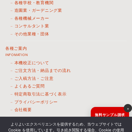
各種学校・教育機関
造園業・ガーデニング業
各種機械メーカー
コンサルタント業
その他業種・団体
各種ご案内
INFOMATION
本機校正について
ご注文方法・納品までの流れ
ご入稿方法・ご注意
よくあるご質問
特定商取引法に基づく表示
プライバシーポリシー
×
会社概要
無料サンプル請求
お見積のご依頼は
サンプル請求・見積依頼
よりよいエクスペリエンスを提供するため、当ウェブサイトでは
こちらから
Cookie を使用しています。引き続き閲覧する場合、Cookie の使用
CONTACT FORM