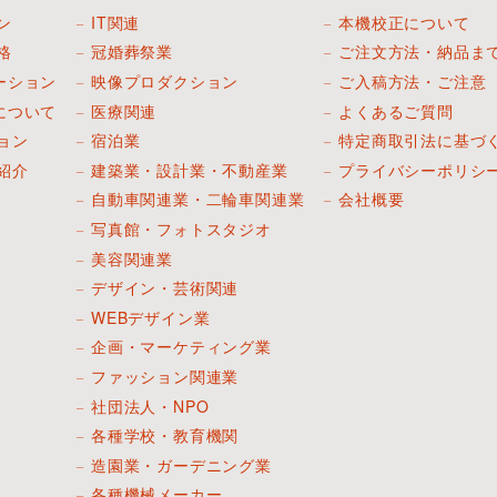
ン
IT関連
本機校正について
格
冠婚葬祭業
ご注文方法・納品ま
ーション
映像プロダクション
ご入稿方法・ご注意
について
医療関連
よくあるご質問
ョン
宿泊業
特定商取引法に基づ
紹介
建築業・設計業・不動産業
プライバシーポリシ
自動車関連業・二輪車関連業
会社概要
写真館・フォトスタジオ
美容関連業
デザイン・芸術関連
WEBデザイン業
企画・マーケティング業
ファッション関連業
社団法人・NPO
各種学校・教育機関
造園業・ガーデニング業
各種機械メーカー