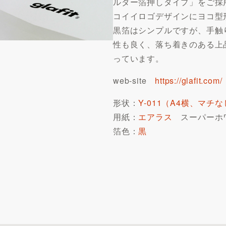
ルダー箔押しタイプ」をご採用い
コイイロゴデザインにヨコ型
黒箔はシンプルですが、手触
性も良く、落ち着きのある上
っています。
web-site
https://glafit.com/
形状：
Y-011（A4横、マチ
用紙：
エアラス
スーパーホワイ
箔色：
黒