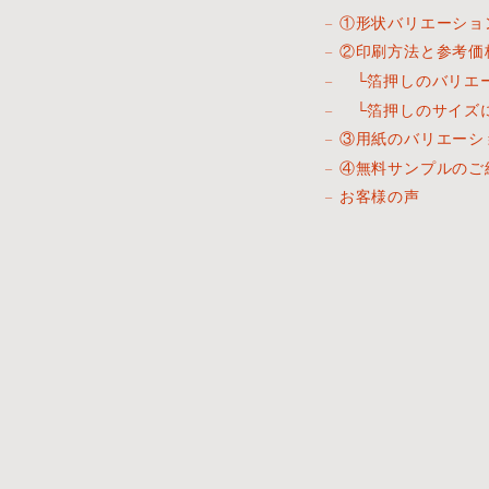
①形状バリエーショ
②印刷方法と参考価
└箔押しのバリエ
└箔押しのサイズ
③用紙のバリエーシ
④無料サンプルのご
お客様の声