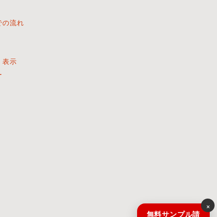
での流れ
く表示
ー
×
無料サンプル請