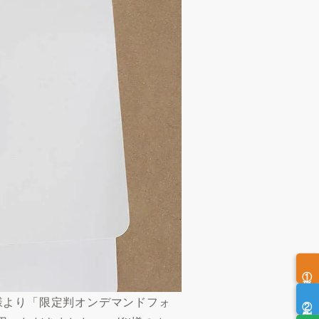
①形状
②印刷方法
t 様より「限定判オンデマンドフォ