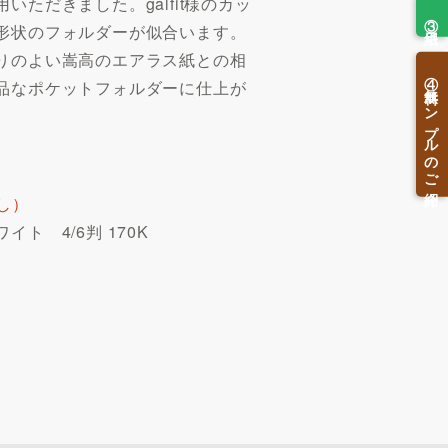
ただきました。galfit様のカッ
③用紙
形状のフォルダーが似合います。
りのよい嵩高のエアラス紙との相
④無料サンプルのご紹介
品なポケットフォルダーに仕上が
なし）
ト 4/6判 170K