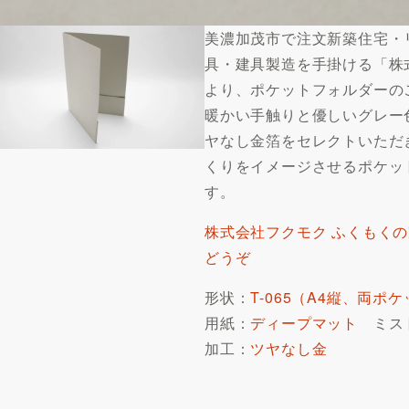
美濃加茂市で注文新築住宅・
具・建具製造を手掛ける「株
より、ポケットフォルダーの
暖かい手触りと優しいグレー
ヤなし金箔をセレクトいただ
くりをイメージさせるポケッ
す。
株式会社フクモク ふくもくの
どうぞ
形状：
T-065（A4縦、両ポ
用紙：
ディープマット
ミスト
加工：
ツヤなし金