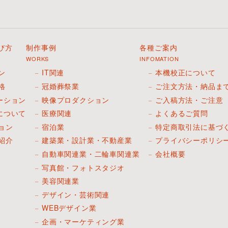
び方
制作事例
各種ご案内
WORKS
INFOMATION
ン
IT関連
本機校正について
格
冠婚葬祭業
ご注文方法・納品ま
ーション
映像プロダクション
ご入稿方法・ご注意
について
医療関連
よくあるご質問
ョン
宿泊業
特定商取引法に基づ
紹介
建築業・設計業・不動産業
プライバシーポリシ
自動車関連業・二輪車関連業
会社概要
写真館・フォトスタジオ
美容関連業
デザイン・芸術関連
WEBデザイン業
企画・マーケティング業