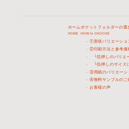
ホーム
ポケットフォルダーの選
HOME
HOW to CHOOSE
①形状バリエーショ
②印刷方法と参考価
└箔押しのバリエ
└箔押しのサイズ
③用紙のバリエーシ
④無料サンプルのご
お客様の声