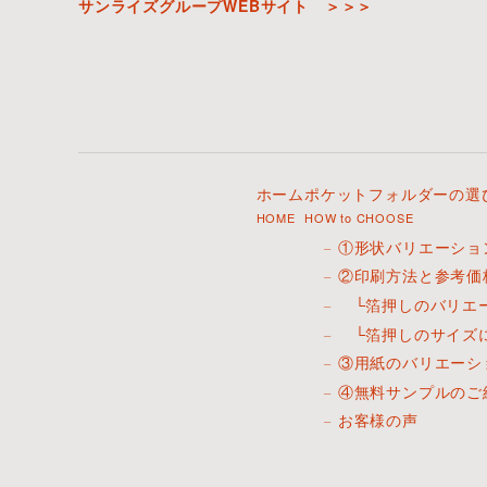
サンライズグループWEBサイト ＞＞＞
ホーム
ポケットフォルダーの選
HOME
HOW to CHOOSE
①形状バリエーショ
②印刷方法と参考価
└箔押しのバリエ
└箔押しのサイズ
③用紙のバリエーシ
④無料サンプルのご
お客様の声