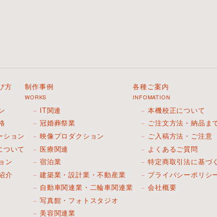
び方
制作事例
各種ご案内
WORKS
INFOMATION
ン
IT関連
本機校正について
格
冠婚葬祭業
ご注文方法・納品ま
ーション
映像プロダクション
ご入稿方法・ご注意
について
医療関連
よくあるご質問
ョン
宿泊業
特定商取引法に基づ
紹介
建築業・設計業・不動産業
プライバシーポリシ
自動車関連業・二輪車関連業
会社概要
写真館・フォトスタジオ
美容関連業