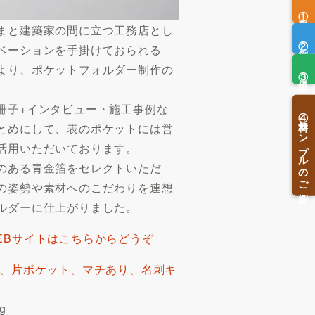
①形状
まと建築家の間に立つ工務店とし
②印刷方法
ベーションを手掛けておられる
より、ポケットフォルダー制作の
③用紙
冊子+インタビュー・施工事例な
④無料サンプルのご紹介
とめにして、表のポケットには営
活用いただいております。
のある青金箔をセレクトいただ
の姿勢や素材へのこだわりを連想
ルダーに仕上がりました。
EBサイトはこちらからどうぞ
縦、片ポケット、マチあり、名刺キ
g